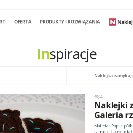
RT
OFERTA
PRODUKTY I ROZWIĄZANIA
In
spiracje
Naklejka zamykają
#84
Naklejki 
Galeria r
Materiał:
Papier półb
Laminat:
Laminacja b