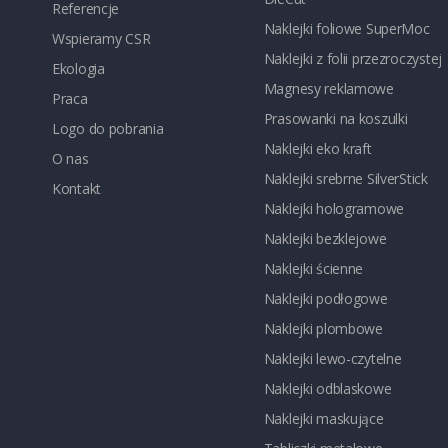
Referencje
Naklejki foliowe SuperMoc
Wspieramy CSR
Naklejki z folii przezroczystej
Ekologia
Magnesy reklamowe
Praca
Prasowanki na koszulki
Logo do pobrania
Naklejki eko kraft
O nas
Naklejki srebrne SilverStick
Kontakt
Naklejki hologramowe
Naklejki bezklejowe
Naklejki ścienne
Naklejki podłogowe
Naklejki plombowe
Naklejki lewo-czytelne
Naklejki odblaskowe
Naklejki maskujące