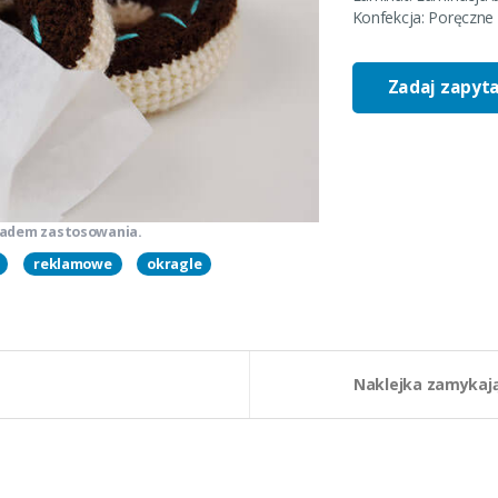
Konfekcja:
Poręczne 
Zadaj zapyt
kładem zastosowania.
reklamowe
okragle
Naklejka zamykają