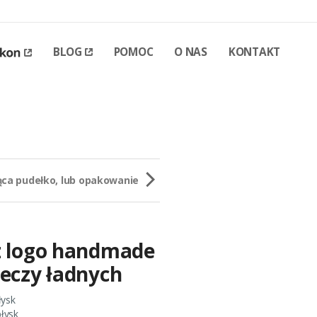
BLOG
POMOC
O NAS
KONTAKT
ca pudełko, lub opakowanie
z logo handmade
zeczy ładnych
łysk
łysk