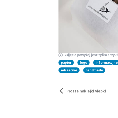
Zdjęcie powyżej jest tylko przy
papier
logo
informacyjne
adresowe
handmade
Proste naklejki vlepki