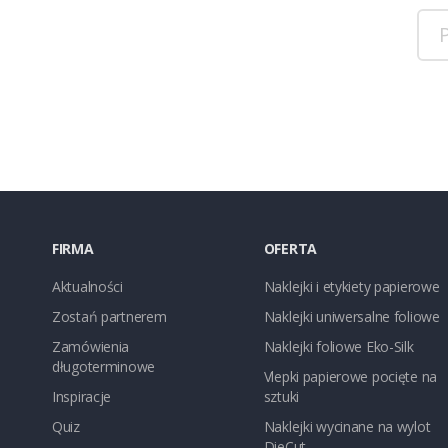
FIRMA
OFERTA
Aktualności
Naklejki i etykiety papierowe
Zostań partnerem
Naklejki uniwersalne foliowe
Zamówienia
Naklejki foliowe Eko-Silk
długoterminowe
Vlepki papierowe pocięte na
Inspiracje
sztuki
Quiz
Naklejki wycinane na wylot
DieCut