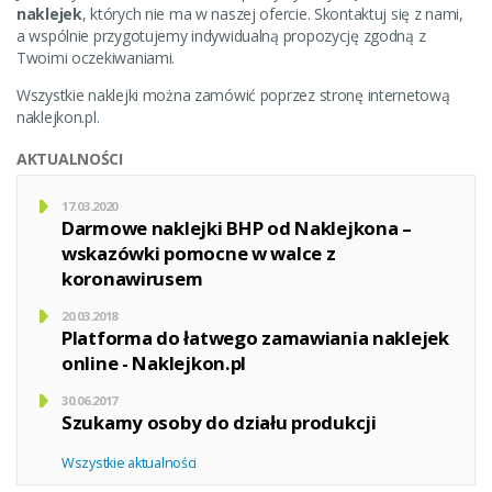
naklejek
, których nie ma w naszej ofercie. Skontaktuj się z nami,
a wspólnie przygotujemy indywidualną propozycję zgodną z
Twoimi oczekiwaniami.
Wszystkie naklejki można zamówić poprzez stronę internetową
naklejkon.pl.
AKTUALNOŚCI
17.03.2020
Darmowe naklejki BHP od Naklejkona
–
wskazówki pomocne w walce z
koronawirusem
20.03.2018
Platforma do łatwego zamawiania naklejek
online -
Naklejkon.pl
30.06.2017
Szukamy osoby
do działu produkcji
Wszystkie aktualności