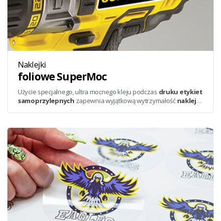
Naklejki
foliowe SuperMoc
Użycie specjalnego, ultra mocnego kleju podczas
druku etykiet
samoprzylepnych
zapewnia wyjątkową wytrzymałość
naklejki
na zamówienie
, a dodatkowa warstwa laminatu oznacza
odporność etykiet samoprzylepnych, dzięki czemu trzymają się
one trudnych powierzchni, takich jak metal, beton czy kamień.