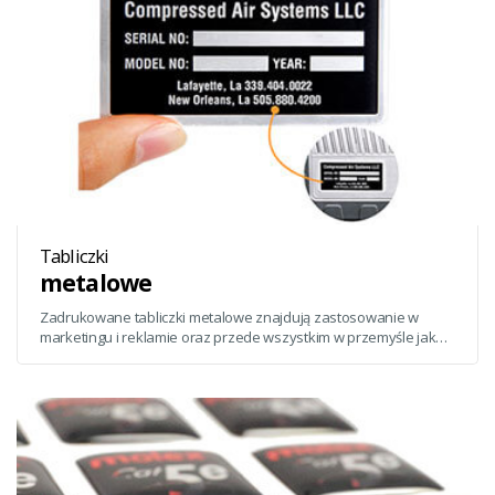
Tabliczki
metalowe
Zadrukowane tabliczki metalowe znajdują zastosowanie w
marketingu i reklamie oraz przede wszystkim w przemyśle jako
tabliczki znamionowo-informacyjne. Wykonane z blachy
aluminiowej, a nadruk w technologii sublimacji gwarantuje
wysoką jakość i dobrą trwałość, zarówno na czynniki
atmosferyczne jak i mechaniczne.