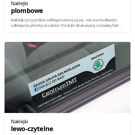
Naklejki
plombowe
Naklejki przy próbie odklejenia kruszą się - nie ma możliwości
odklejenia plomby w całości. Produkt drukowany na białej folii
winylowej o grubośc 55 µm; materiał jest odporny na działanie
chemikaliów oraz wysokie i niskie temperatury. Plomba nadaje
się do aplikacji na większości materiałów.
Naklejki
lewo-czytelne