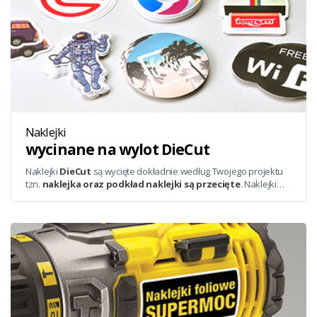
Naklejki
wycinane na wylot DieCut
Naklejki
DieCut
są wycięte dokładnie według Twojego projektu
tzn.
naklejka oraz podkład naklejki są przecięte
. Naklejki
wykonane są z trwałej folii z laminatem matowym chroniącym
nalepki przed zarysowaniami, deszczem i światłem słonecznym.