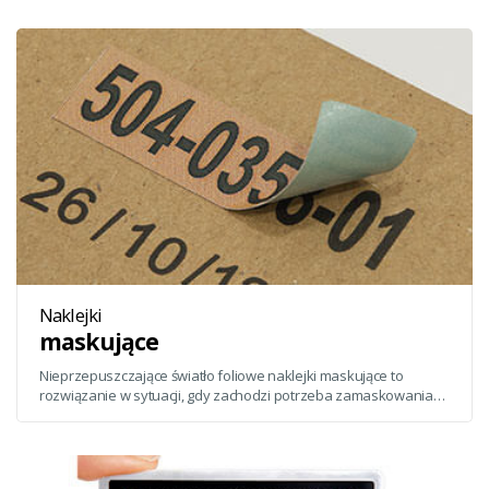
użyto folii z dodatkiem aluminium i drobinkami szkła.
Naklejki
maskujące
Nieprzepuszczające światło foliowe naklejki maskujące to
rozwiązanie w sytuacji, gdy zachodzi potrzeba zamaskowania
błędu lub zmiana danych. Zastosowanie szarego kleju
maskującego to gwarancja, że nic nie będzie przebijać spod
naklejki samoprzylepnej
. Mogą być naklejane np. na szkle,
witrynach sklepowych.