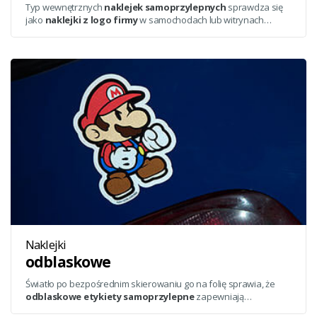
Typ wewnętrznych
naklejek samoprzylepnych
sprawdza się
jako
naklejki z logo firmy
w samochodach lub witrynach
sklepowych. Naklejenie etykiety samoprzylepnej od wewnątrz to
gwarancja, że nikt inny ich nie zedrze.
Naklejki
odblaskowe
Światło po bezpośrednim skierowaniu go na folię sprawia, że
odblaskowe etykiety samoprzylepne
zapewniają
widoczność i bezpieczeństwo w nocy. Do ich wyprodukowania