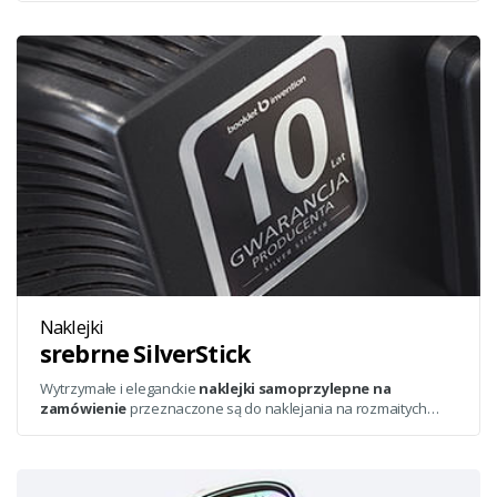
Naklejki
srebrne SilverStick
Wytrzymałe i eleganckie
naklejki samoprzylepne na
zamówienie
przeznaczone są do naklejania na rozmaitych
urządzeniach lub maszynach. Błyszczące, chromowe etykiety
nadają się do prezentowania logo, certyfikatów czy gwarancji.