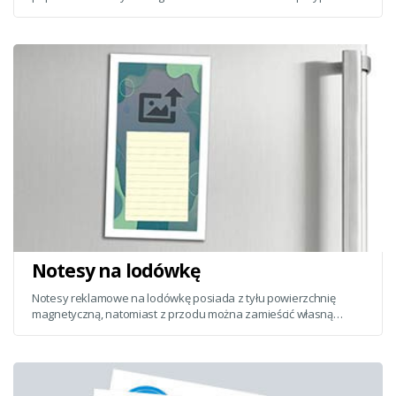
zainteresowania innym wymiarem plakatów zapraszamy
oczywiście do kontaktu mailowego.
Notesy na lodówkę
Notesy reklamowe na lodówkę posiada z tyłu powierzchnię
magnetyczną, natomiast z przodu można zamieścić własną
grafikę reklamową. Wymiar całego notesu to 100 x 200 mm.