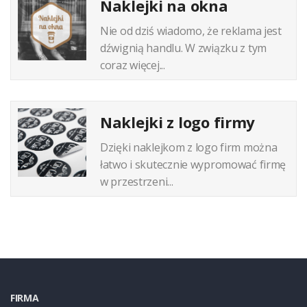
Naklejki na okna
Nie od dziś wiadomo, że reklama jest
dźwignią handlu. W związku z tym
coraz więcej...
Naklejki z logo firmy
Dzięki naklejkom z logo firm można
łatwo i skutecznie wypromować firmę
w przestrzeni...
FIRMA