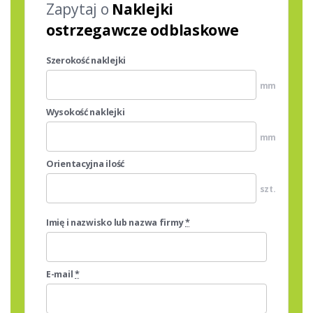
Zapytaj o
Naklejki
ostrzegawcze odblaskowe
Szerokość naklejki
mm
Wysokość naklejki
mm
Orientacyjna ilość
szt.
Imię i nazwisko lub nazwa firmy
*
E-mail
*