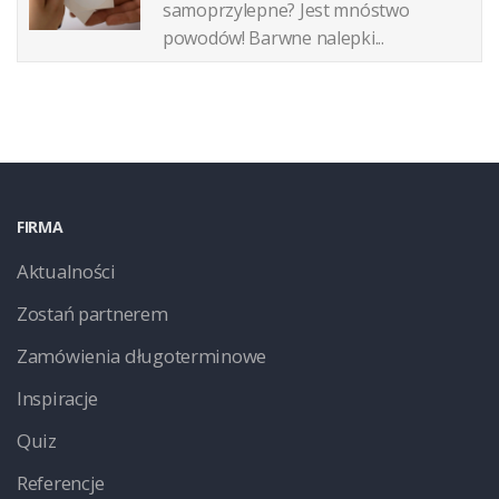
samoprzylepne? Jest mnóstwo
powodów! Barwne nalepki...
FIRMA
Aktualności
Zostań partnerem
Zamówienia długoterminowe
Inspiracje
Quiz
Referencje