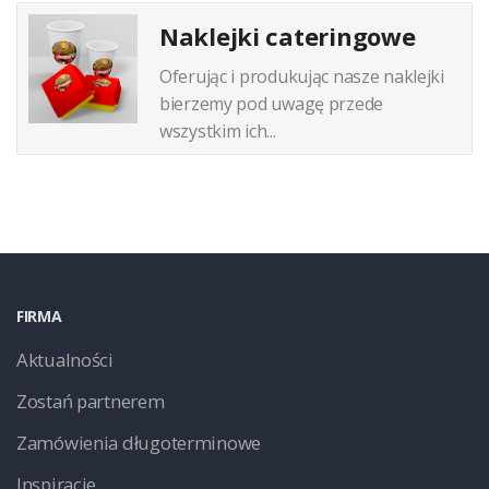
Naklejki cateringowe
Oferując i produkując nasze naklejki
bierzemy pod uwagę przede
wszystkim ich...
FIRMA
Aktualności
Zostań partnerem
Zamówienia długoterminowe
Inspiracje