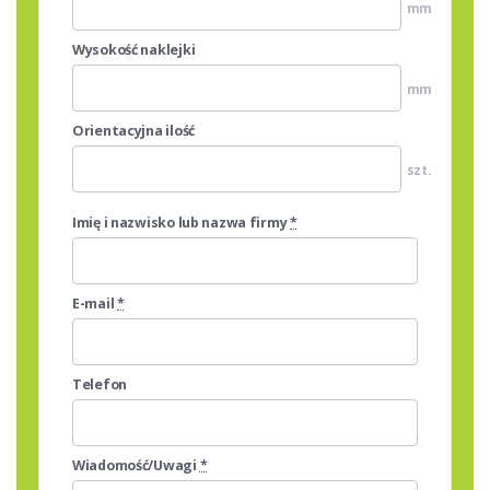
mm
Wysokość naklejki
mm
Orientacyjna ilość
szt.
Imię i nazwisko lub nazwa firmy
*
E-mail
*
Telefon
Wiadomość/Uwagi
*