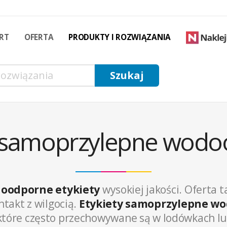
RT
OFERTA
PRODUKTY I ROZWIĄZANIA
y samoprzylepne wod
oodporne etykiety
wysokiej jakości. Oferta t
takt z wilgocią.
Etykiety samoprzylepne w
 które często przechowywane są w lodówkach l