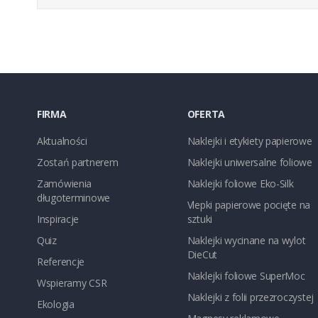
FIRMA
OFERTA
Aktualności
Naklejki i etykiety papierowe
Zostań partnerem
Naklejki uniwersalne foliowe
Zamówienia
Naklejki foliowe Eko-Silk
długoterminowe
Vlepki papierowe pocięte na
Inspiracje
sztuki
Quiz
Naklejki wycinane na wylot
DieCut
Referencje
Naklejki foliowe SuperMoc
Wspieramy CSR
Naklejki z folii przezroczystej
Ekologia