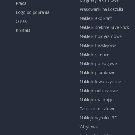
Magnesy reklamowe
Praca
Prasowanki na koszulki
Logo do pobrania
Naklejki eko kraft
O nas
Naklejki srebrne SilverStick
Kontakt
Naklejki hologramowe
Naklejki bezklejowe
Naklejki ścienne
Naklejki podłogowe
Naklejki plombowe
Naklejki lewo-czytelne
Naklejki odblaskowe
Naklejki maskujące
Tabliczki metalowe
Naklejki wypukłe 3D
Wizytówki