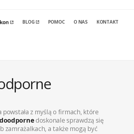
BLOG
POMOC
O NAS
KONTAKT
oodporne
a powstała z myślą o firmach, które
odoodporne
doskonale sprawdzą się
ub zamrażalkach, a także mogą być