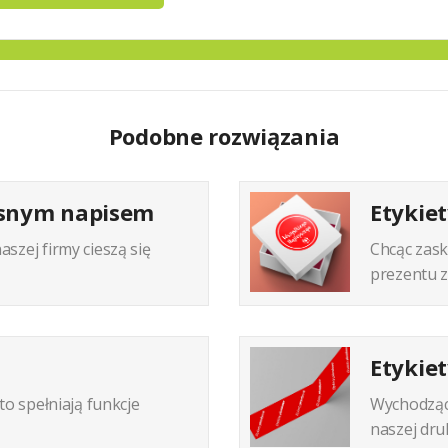
Podobne rozwiązania
asnym napisem
Etykie
zej firmy cieszą się
Chcąc zas
prezentu z
Etykie
o spełniają funkcje
Wychodząc
naszej druk