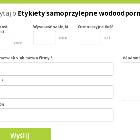
ytaj o
Etykiety samoprzylepne wodoodpor
kość
Wysokość naklejki
Orientacyjna ilość
ki
mm
szt.
mm
i nazwisko lub nazwa firmy
*
Wiadomo
l
*
on