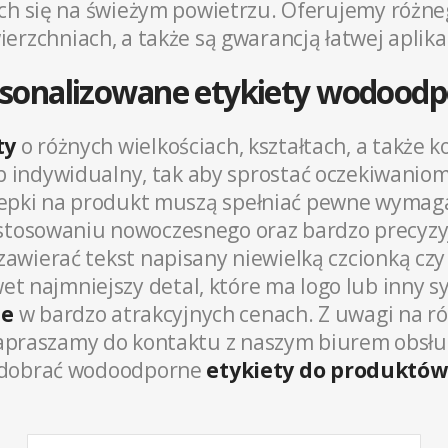
ch się na świeżym powietrzu. Oferujemy różneg
rzchniach, a także są gwarancją łatwej aplikacj
sonalizowane etykiety wodood
ty
o różnych wielkościach, kształtach, a także 
indywidualny, tak aby sprostać oczekiwaniom
lepki na produkt muszą spełniać pewne wymaga
zastosowaniu nowoczesnego oraz bardzo precyz
ierać tekst napisany niewielką czcionką czy
 najmniejszy detal, które ma logo lub inny s
ne
w bardzo atrakcyjnych cenach. Z uwagi na 
apraszamy do kontaktu z naszym biurem obsług
dobrać wodoodporne
etykiety do produktów