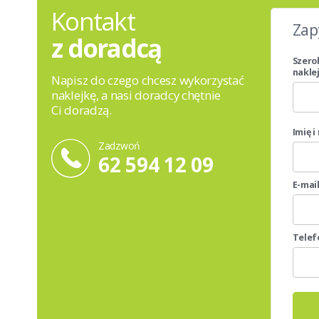
Kontakt
Zap
z doradcą
Szero
naklej
Napisz do czego chcesz wykorzystać
naklejkę, a nasi doradcy chętnie
Ci doradzą.
Imię 
Zadzwoń
62 594 12 09
E-mai
Telef