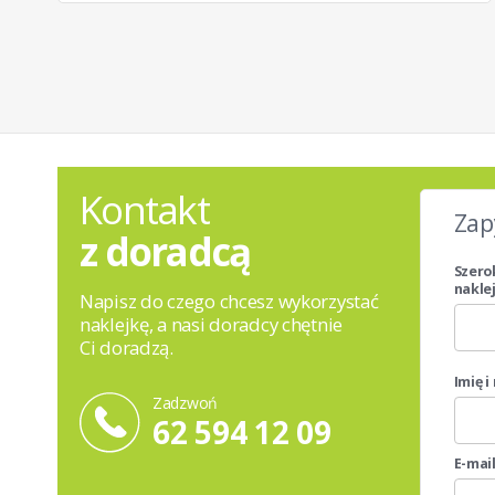
Kontakt
Zap
z doradcą
Szero
naklej
Napisz do czego chcesz wykorzystać
naklejkę, a nasi doradcy chętnie
Ci doradzą.
Imię 
Zadzwoń
62 594 12 09
E-mai