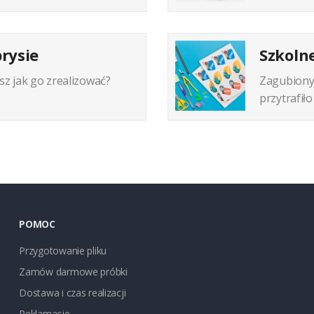
rysie
Szkolne
sz jak go zrealizować?
Zagubiony 
przytrafiło 
POMOC
Przygotowanie pliku
Zamów darmowe próbki
Dostawa i czas realizacji
Reklamacje