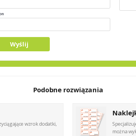
on
Podobne rozwiązania
Naklej
zyciągające wzrok dodatki,
Specjalizu
można wyko