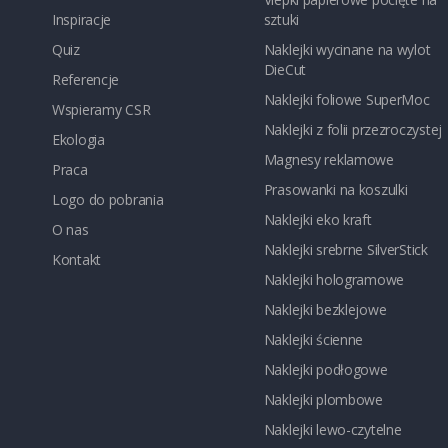
Inspiracje
sztuki
Quiz
Naklejki wycinane na wylot
DieCut
Referencje
Naklejki foliowe SuperMoc
Wspieramy CSR
Naklejki z folii przezroczystej
Ekologia
Magnesy reklamowe
Praca
Prasowanki na koszulki
Logo do pobrania
Naklejki eko kraft
O nas
Naklejki srebrne SilverStick
Kontakt
Naklejki hologramowe
Naklejki bezklejowe
Naklejki ścienne
Naklejki podłogowe
Naklejki plombowe
Naklejki lewo-czytelne