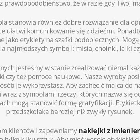
sz prawdopodobieństwo, że w razie gdy Twój mal
la stanowią również dobre rozwiązanie dla op
nce ułatwi komunikowanie się z dziećmi. Ponadt
e jako etykiety na szafki podopiecznych. Mog
la najmłodszych symboli: misia, choinki, lalki 
nych jesteśmy w stanie zrealizować niemal ka
iki czy też pomoce naukowe. Nasze wyroby posi
sposób je wykorzystasz. Aby zachęcić malca do n
ki wraz z symbolami rzeczy, których nazwa się 
kach mogą stanowić formę gratyfikacji. Etykiet
przedszkolaka bardziej niż zwykły rysunek.
om klientów i zapewniamy
naklejki z imieni
 tylko kilku sztuk. Aby mieć wesołe etykietki d