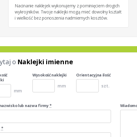
Nacinanie naklejek wykonujemy z pominięciem drogich
wykrojników. Twoje naklejki mogą mieć dowolny kształt
i wielkość bez ponoszenia nadmiernych kosztów.
ytaj o
Naklejki imienne
kość
Wysokość naklejki
Orientacyjna ilość
ki
mm
szt.
mm
i nazwisko lub nazwa firmy
*
Wiadomo
l
*