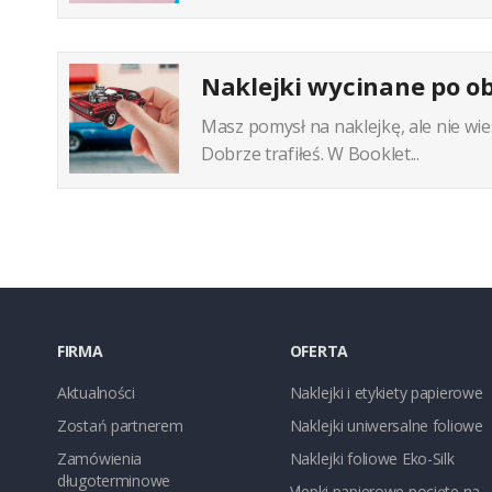
Naklejki wycinane po ob
Masz pomysł na naklejkę, ale nie wie
Dobrze trafiłeś. W Booklet...
FIRMA
OFERTA
Aktualności
Naklejki i etykiety papierowe
Zostań partnerem
Naklejki uniwersalne foliowe
Zamówienia
Naklejki foliowe Eko-Silk
długoterminowe
Vlepki papierowe pocięte na