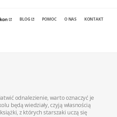
BLOG
POMOC
O NAS
KONTAKT
atwić odnalezienie, warto oznaczyć je
olu będą wiedziały, czyją własnością
iążki, z których starszaki uczą się