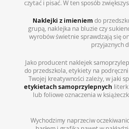
czytać i pisać. W ten sposób zwiększy
Naklejki z imieniem
do przedszko
grupą, naklejka na bluzie czy sukie
wyrobów świetnie sprawdzają się on
przyjaznych d
Jako producent naklejek samoprzylep
do przedszkola, etykiety na podręczn
Twojej kreatywności zależy, w jaki 
etykietach samoprzylepnych
liter
lub foliowe oznaczenia w książecz
Wychodzimy naprzeciw oczekiwani
hasłem i grafiką nawet w nakładzie