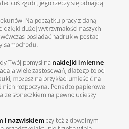
ec coś zgubi, jego rzeczy się odnajdą.
iekunów. Na początku pracy z daną
o dzięki dużej wytrzymałości naszych
ą wówczas posiadać nadruk w postaci
czy samochodu.
żdy Twój pomysł na
naklejki imienne
adają wiele zastosowań, dlatego to od
auki, możesz na przykład umieścić na
od nich rozpoczyna. Ponadto papierowe
ka ze słoneczkiem na pewno ucieszy
em i nazwiskiem
czy też z dowolnym
la przedszkolaka, nie trzeba wiele.