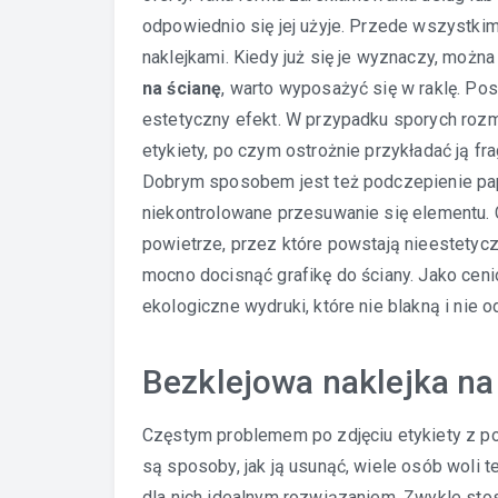
odpowiednio się jej użyje. Przede wszystkim 
naklejkami. Kiedy już się je wyznaczy, można
na ścianę
, warto wyposażyć się w raklę. Po
estetyczny efekt. W przypadku sporych rozm
etykiety, po czym ostrożnie przykładać ją fr
Dobrym sposobem jest też podczepienie pap
niekontrolowane przesuwanie się elementu.
powietrze, przez które powstają nieestetycz
mocno docisnąć grafikę do ściany. Jako ceni
ekologiczne wydruki, które nie blakną i nie o
Bezklejowa naklejka na
Częstym problemem po zdjęciu etykiety z po
są sposoby, jak ją usunąć, wiele osób woli 
dla nich idealnym rozwiązaniem. Zwykle stosu