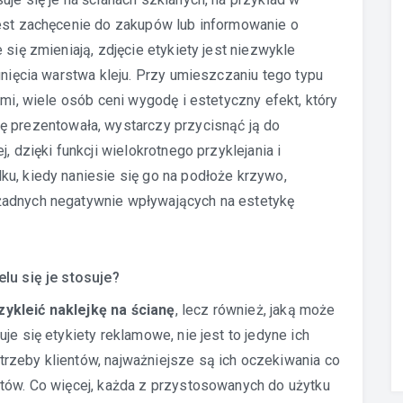
jest zachęcenie do zakupów lub informowanie o
 się zmieniają, zdjęcie etykiety jest niezwykle
unięcia warstwa kleju. Przy umieszczaniu tego typu
ami, wiele osób ceni wygodę i estetyczny efekt, który
ę prezentowała, wystarczy przycisnąć ją do
, dzięki funkcji wielokrotnego przyklejania i
u, kiedy naniesie się go na podłoże krzywo,
żadnych negatywnie wpływających na estetykę
lu się je stosuje?
zykleić naklejkę na ścianę
, lecz również, jaką może
je się etykiety reklamowe, nie jest to jedyne ich
rzeby klientów, najważniejsze są ich oczekiwania co
któw. Co więcej, każda z przystosowanych do użytku