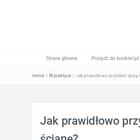
Naklejki i etykiety
Strona główna
Przejdź do booklet.pl
Home
/
W praktyce
/
Jak prawidłowo przykleić dużą n
Jak prawidłowo przy
ścianę?