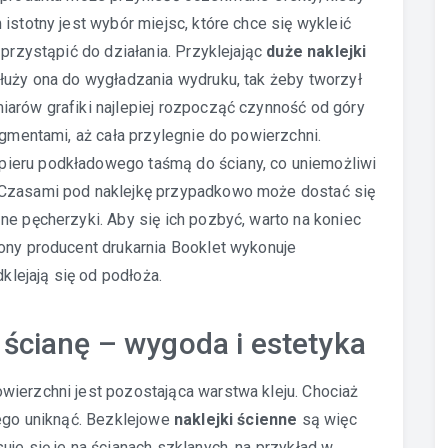
istotny jest wybór miejsc, które chce się wykleić
 przystąpić do działania. Przyklejając
duże naklejki
służy ona do wygładzania wydruku, tak żeby tworzył
iarów grafiki najlepiej rozpocząć czynność od góry
agmentami, aż cała przylegnie do powierzchni.
ieru podkładowego taśmą do ściany, co uniemożliwi
 Czasami pod naklejkę przypadkowo może dostać się
ne pęcherzyki. Aby się ich pozbyć, warto na koniec
ony producent drukarnia Booklet wykonuje
dklejają się od podłoża.
 ścianę – wygoda i estetyka
wierzchni jest pozostająca warstwa kleju. Chociaż
tego uniknąć. Bezklejowe
naklejki ścienne
są więc
je się je na ścianach szklanych, na przykład w