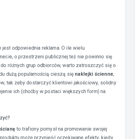
jest odpowiednia reklama. O ile wielu
necie, o przestrzeni publicznej też nie powinno się
 do różnych grup odbiorców, warto zatroszczyć się o
odu dużą popularnością cieszą się
naklejki ścienne
,
 tak żeby dostarczyć klientowi jakościowy, solidny
ejenie ich (choćby w postaci większych form) na
użyć?
 ścianę
to trafiony pomysł na promowanie swojej
b produktu może przynieść oczekiwane efekty, kiedy