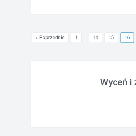
« Poprzednie
1
…
14
15
16
Wyceń i 