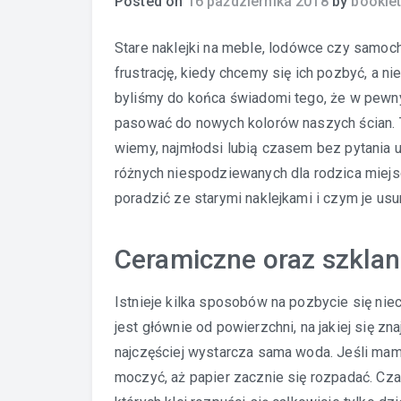
Posted on
16 października 2018
by
bookle
Stare
naklejki na meble
, lodówce czy samoch
frustrację, kiedy chcemy się ich pozbyć, a ni
byliśmy do końca świadomi tego, że w pewn
pasować do nowych kolorów naszych ścian. Ty
wiemy, najmłodsi lubią czasem bez pytania 
różnych niespodziewanych dla rodzica miejs
poradzić ze starymi naklejkami i czym je us
Ceramiczne oraz szklan
Istnieje kilka sposobów na pozbycie się niec
jest głównie od powierzchni, na jakiej się zna
najczęściej wystarcza sama woda. Jeśli mam
moczyć, aż papier zacznie się rozpadać. Czas