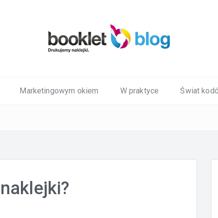
Marketingowym okiem
W praktyce
Świat kod
naklejki?