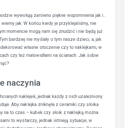
t
odzie wywołują zarówno piękne wspomnienia jak i…
e wiemy jak. W końcu kiedy je przyklejaliśmy, nie
ym momencie mogą nam się znudzić i nie będą już
m bardziej nie myślały o tym nasze dzieci, a, jak
udekorować własne otoczenie czy to naklejkami, w
cach czy też malowidłami na ścianach. Jak sobie
unąć?
e naczynia
hcianych naklejek, jednak każdy z nich uzależniony
jduje. Aby naklejka zniknęła z ceramiki czy słoika
y na to czas – kubek czy słoik z naklejką można
ami to wystarczy, jednak istnieją sytuacje, w