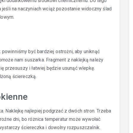
 dzięki dodatkowemu środkowi chemicznemu. Do tego
 jeśli na naczyniach wciąż pozostanie widoczny ślad
ylowym.
powinniśmy być bardziej ostrożni, aby uniknąć
pomoże nam suszarka. Fragment z naklejką należy
ię przesuszy i łatwiej będzie usunąć wlepkę.
lżoną ściereczką.
okienne
a. Naklejkę najlepiej podgrzać z dwóch stron. Trzeba
mroźne dni, bo różnica temperatur może wywołać
wystarczy ściereczka i dowolny rozpuszczalnik.