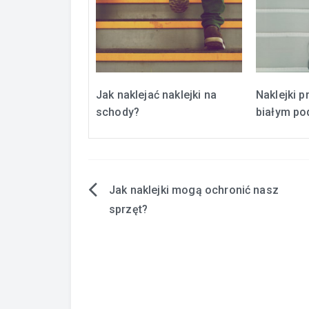
Jak naklejać naklejki na
Naklejki 
schody?
białym po
Jak naklejki mogą ochronić nasz
Zobacz
sprzęt?
wpisy