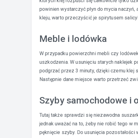
których klej rozpuści się całkowicie tylko
powinien wystarczyć płyn do mycia naczyń, a
kleju, warto przeczyścić je spirytusem salic
Meble i lodówka
W przypadku powierzchni mebli czy lodówek 
uszkodzenia. W usunięciu starych naklejek 
podgrzać przez 3 minuty, dzięki czemu klej s
Następnie dane miejsce warto przetrzeć zwi
Szyby samochodowe i 
Tutaj także sprawdzi się niezawodna suszark
jednak uważać na to, żeby nie robić tego w 
pęknięcie szyby. Do usunięcia pozostałości 